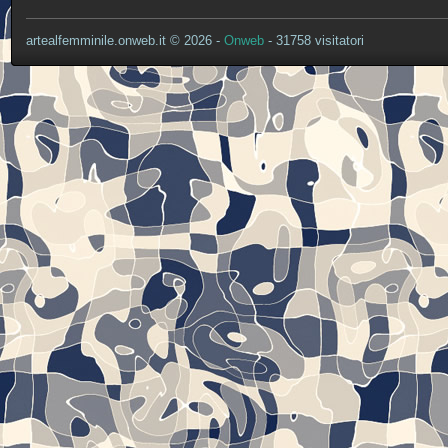
artealfemminile.onweb.it © 2026 -
Onweb
- 31758 visitatori